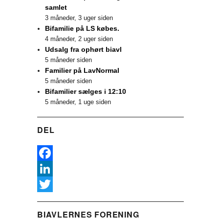
samlet
3 måneder, 3 uger siden
Bifamilie på LS købes.
4 måneder, 2 uger siden
Udsalg fra ophørt biavl
5 måneder siden
Familier på LavNormal
5 måneder siden
Bifamilier sælges i 12:10
5 måneder, 1 uge siden
DEL
F
a
L
c
i
T
BIAVLERNES FORENING
e
n
w