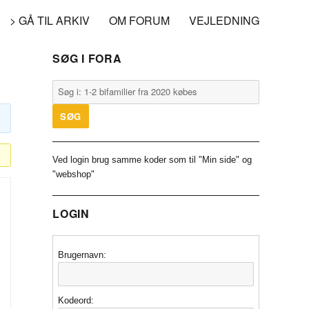
> GÅ TIL ARKIV
OM FORUM
VEJLEDNING
SØG I FORA
Ved login brug samme koder som til "Min side" og
"webshop"
LOGIN
Brugernavn:
Kodeord: