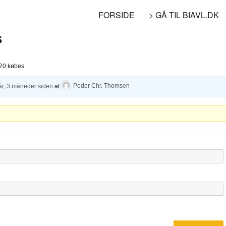
FORSIDE
> GÅ TIL BIAVL.DK
s
020 købes
år, 3 måneder siden
af
Peder Chr. Thomsen
.