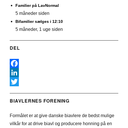
Familier på LavNormal
5 måneder siden
Bifamilier sælges i 12:10
5 måneder, 1 uge siden
DEL
F
a
L
c
i
T
e
n
w
BIAVLERNES FORENING
b
k
i
Formålet er at give danske biavlere de bedst mulige
o
e
t
vilkår for at drive biavl og producere honning på en
o
d
t