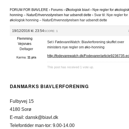
FORUM FOR BIAVLERE
›
Forums
›
Økologisk biavl
›
Nye regler for økologis
honning – NaturErhvervsstyrelsen har udsendt dette
›
Svar til: Nye regler for
økologisk honning – NaturErhvervsstyrelsen har udsendt dette
19/12/2016 kl. 23:54
SCORE: 1
Flemming
Set i FødevareWatch: Biavlerforening skuffet over
Vejsnæs
ministers nye regler om øko-honning
Deltager
http://fodevarewatch.dk/Fodevarer/article9236735.e
Karma:
11 pts
This post has received
1
vote up.
DANMARKS BIAVLERFORENING
Fulbyvej 15
4180 Sorø
E-mail: dansk@biavl.dk
Telefontider man-tor: 9.00-14.00