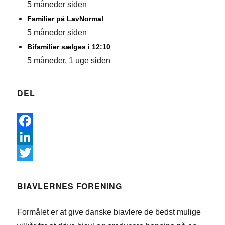
5 måneder siden
Familier på LavNormal
5 måneder siden
Bifamilier sælges i 12:10
5 måneder, 1 uge siden
DEL
F
a
L
c
i
T
e
n
w
BIAVLERNES FORENING
b
k
i
Formålet er at give danske biavlere de bedst mulige
o
e
t