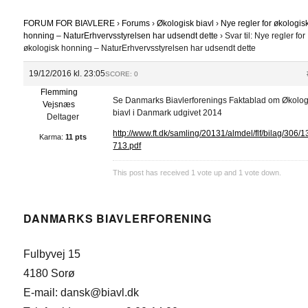
FORUM FOR BIAVLERE
›
Forums
›
Økologisk biavl
›
Nye regler for økologis
honning – NaturErhvervsstyrelsen har udsendt dette
›
Svar til: Nye regler for
økologisk honning – NaturErhvervsstyrelsen har udsendt dette
19/12/2016 kl. 23:05
SCORE: 0
Flemming
Se Danmarks Biavlerforenings Faktablad om Økolog
Vejsnæs
biavl i Danmark udgivet 2014
Deltager
http://www.ft.dk/samling/20131/almdel/flf/bilag/306/
Karma:
11 pts
713.pdf
This post has received
1
vote up and
1
vote down.
DANMARKS BIAVLERFORENING
Fulbyvej 15
4180 Sorø
E-mail: dansk@biavl.dk