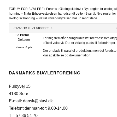
FORUM FOR BIAVLERE
›
Forums
›
Økologisk biavl
›
Nye regler for økologis
honning – NaturErhvervsstyrelsen har udsendt dette
›
Svar til: Nye regler for
økologisk honning – NaturErhvervsstyrelsen har udsendt dette
19/12/2016 kl. 21:08
SCORE: 0
Bo Brebøl
For mig fremstår høringsudkastet nærmest som offip
Deltager
officiel volapyk. Der er virkelig plads til forbedringer.
Karma:
6 pts
Der er plads til parallel produktion, men det forudsæt
klar adskillelse og dokumentation.
DANMARKS BIAVLERFORENING
Fulbyvej 15
4180 Sorø
E-mail: dansk@biavl.dk
Telefontider man-tor: 9.00-14.00
Tlf. 57 86 54 70