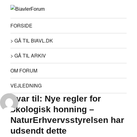
FORSIDE
> GÅ TIL BIAVL.DK
> GÅ TIL ARKIV
OM FORUM
VEJLEDNING
Svar til: Nye regler for
økologisk honning –
NaturErhvervsstyrelsen har
udsendt dette