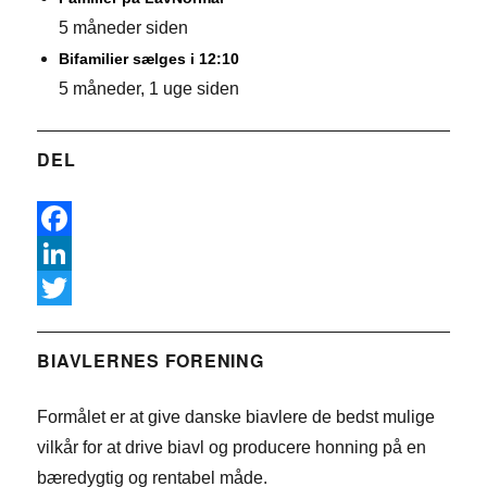
5 måneder siden
Bifamilier sælges i 12:10
5 måneder, 1 uge siden
DEL
F
a
L
c
i
T
e
n
w
BIAVLERNES FORENING
b
k
i
Formålet er at give danske biavlere de bedst mulige
o
e
t
vilkår for at drive biavl og producere honning på en
o
d
t
bæredygtig og rentabel måde.