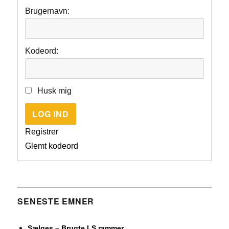
Brugernavn:
Kodeord:
Husk mig
LOG IND
Registrer
Glemt kodeord
SENESTE EMNER
Sælges – Brugte LS rammer