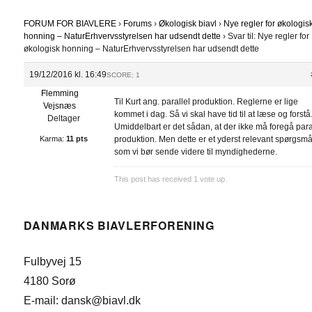
FORUM FOR BIAVLERE
›
Forums
›
Økologisk biavl
›
Nye regler for økologis
honning – NaturErhvervsstyrelsen har udsendt dette
›
Svar til: Nye regler for
økologisk honning – NaturErhvervsstyrelsen har udsendt dette
19/12/2016 kl. 16:49
SCORE: 1
Flemming
Til Kurt ang. parallel produktion. Reglerne er lige
Vejsnæs
kommet i dag. Så vi skal have tid til at læse og forstå
Deltager
Umiddelbart er det sådan, at der ikke må foregå para
Karma:
11 pts
produktion. Men dette er et yderst relevant spørgsmå
som vi bør sende videre til myndighederne.
This post has received
1
vote up.
DANMARKS BIAVLERFORENING
Fulbyvej 15
4180 Sorø
E-mail: dansk@biavl.dk