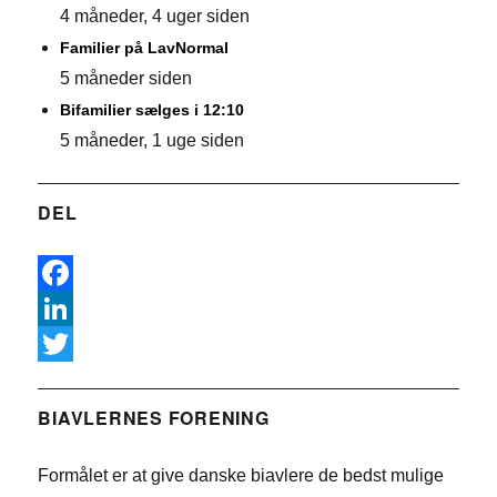
4 måneder, 4 uger siden
Familier på LavNormal
5 måneder siden
Bifamilier sælges i 12:10
5 måneder, 1 uge siden
DEL
F
a
L
c
i
T
e
n
w
BIAVLERNES FORENING
b
k
i
Formålet er at give danske biavlere de bedst mulige
o
e
t