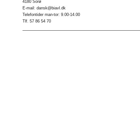
4180 Sorø
E-mail: dansk@biavl.dk
Telefontider man-tor: 9.00-14.00
Tlf. 57 86 54 70