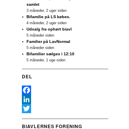
samlet
3 måneder, 2 uger siden
Bifamilie på LS købes.
4 måneder, 2 uger siden
Udsalg fra ophørt biavl
5 måneder siden
Familier på LavNormal
5 måneder siden
Bifamilier sælges i 12:10
5 måneder, 1 uge siden
DEL
F
a
L
c
i
T
BIAVLERNES FORENING
e
n
w