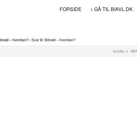
FORSIDE
> GÅ TIL BIAVL.DK
ibrød – hvordan?
›
Svar til: Bibrød – hvordan?
#9
SCORE: 0