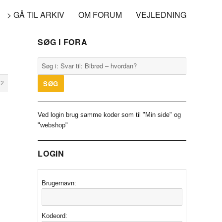
> GÅ TIL ARKIV
OM FORUM
VEJLEDNING
SØG I FORA
72
Ved login brug samme koder som til "Min side" og
"webshop"
LOGIN
Brugernavn:
Kodeord: