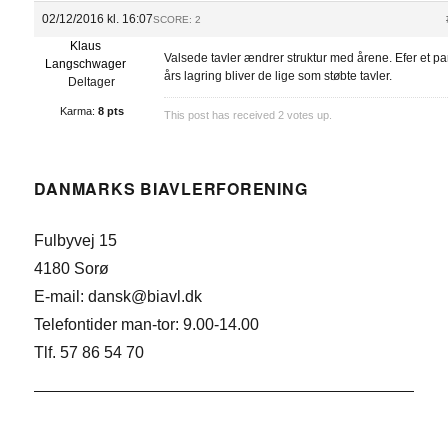
02/12/2016 kl. 16:07
SCORE: 2
Klaus
Valsede tavler ændrer struktur med årene. Efer et pa
Langschwager
års lagring bliver de lige som støbte tavler.
Deltager
Karma:
8 pts
This post has received
2
votes up.
DANMARKS BIAVLERFORENING
Fulbyvej 15
4180 Sorø
E-mail: dansk@biavl.dk
Telefontider man-tor: 9.00-14.00
Tlf. 57 86 54 70