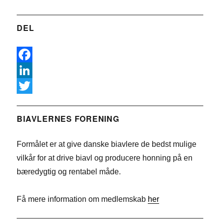
DEL
F
a
L
c
i
T
e
n
w
BIAVLERNES FORENING
b
k
i
Formålet er at give danske biavlere de bedst mulige
o
e
t
vilkår for at drive biavl og producere honning på en
o
d
t
bæredygtig og rentabel måde.
k
I
e
n
r
Få mere information om medlemskab
her