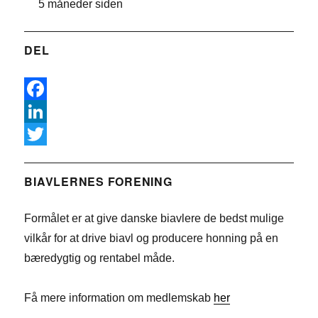
5 måneder siden
DEL
F
a
L
c
i
T
e
n
w
BIAVLERNES FORENING
b
k
i
Formålet er at give danske biavlere de bedst mulige
o
e
t
vilkår for at drive biavl og producere honning på en
o
d
t
bæredygtig og rentabel måde.
k
I
e
n
r
Få mere information om medlemskab
her