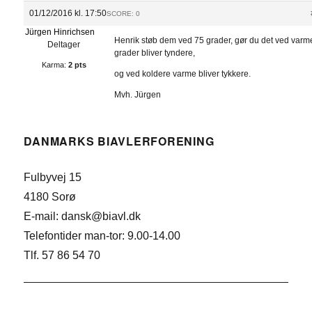
01/12/2016 kl. 17:50
SCORE: 0
Jürgen Hinrichsen
Henrik støb dem ved 75 grader, gør du det ved varm
Deltager
grader bliver tyndere,
Karma:
2 pts
og ved koldere varme bliver tykkere.
Mvh. Jürgen
DANMARKS BIAVLERFORENING
Fulbyvej 15
4180 Sorø
E-mail: dansk@biavl.dk
Telefontider man-tor: 9.00-14.00
Tlf. 57 86 54 70