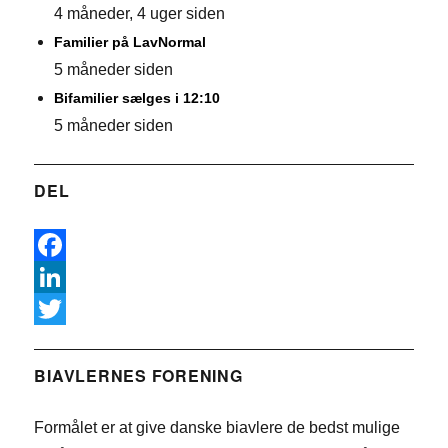
4 måneder, 4 uger siden
Familier på LavNormal
5 måneder siden
Bifamilier sælges i 12:10
5 måneder siden
DEL
F
a
L
c
i
T
e
n
w
BIAVLERNES FORENING
b
k
i
Formålet er at give danske biavlere de bedst mulige
o
e
t