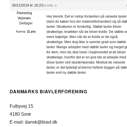
30/11/2016 kl. 20:23
SCORE: 0
Flemming
Hej Henrik. Det er netop forskellen på valsede tavler
Vejsnæs
(dem du køber hos din materielforhandler) og så stø
Deltager
tavler. Strukturen er forskellig. Støbte tavler bliver
Karma:
11 pts
skrøbelige, knækker når de bliver kolde. De støbte e
mere bøjelige. Men når de er kolde er de også
skrøbelige. Men dog ikke is samme grad som støbte
tavler. Mange arbejder med støbte tavler og meget 
for dem, men du skal have i baghovedet at de bliver
skrøbelige, hvorfor det er en god ide at arbejde med
disse tavler ved stuetemperatur. Modsat de valsede
tavler, er det tydeligt at bierne hellere bygger på stø
tavler end ny støbte tavler.
DANMARKS BIAVLERFORENING
Fulbyvej 15
4180 Sorø
E-mail: dansk@biavl.dk