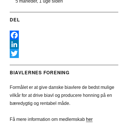
5 måneder, 1 uge siden
DEL
F
a
L
c
i
T
e
n
w
BIAVLERNES FORENING
b
k
i
Formålet er at give danske biavlere de bedst mulige
o
e
t
vilkår for at drive biavl og producere honning på en
o
d
t
bæredygtig og rentabel måde.
k
I
e
n
r
Få mere information om medlemskab
her