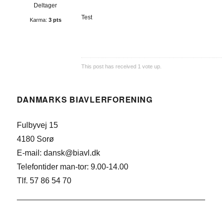
Deltager
Test
Karma:
3 pts
This post has received
1
vote up.
DANMARKS BIAVLERFORENING
Fulbyvej 15
4180 Sorø
E-mail: dansk@biavl.dk
Telefontider man-tor: 9.00-14.00
Tlf. 57 86 54 70