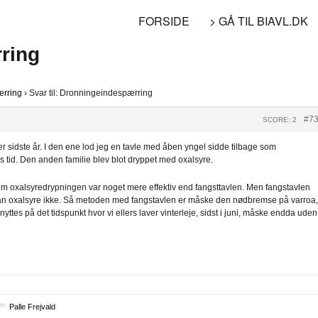
FORSIDE
> GÅ TIL BIAVL.DK
rring
rring
›
Svar til: Dronningeindespærring
#7
SCORE: 2
lier sidste år. I den ene lod jeg en tavle med åben yngel sidde tilbage som
es tid. Den anden familie blev blot dryppet med oxalsyre.
 om oxalsyredrypningen var noget mere effektiv end fangsttavlen. Men fangstavlen
kan oxalsyre ikke. Så metoden med fangstavlen er måske den nødbremse på varroa,
nyttes på det tidspunkt hvor vi ellers laver vinterleje, sidst i juni, måske endda uden
Palle Frejvald
.