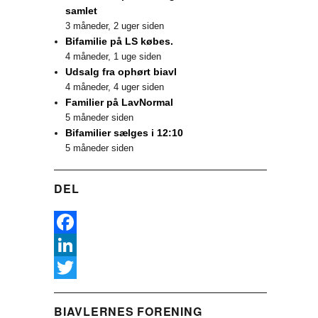
samlet
3 måneder, 2 uger siden
Bifamilie på LS købes.
4 måneder, 1 uge siden
Udsalg fra ophørt biavl
4 måneder, 4 uger siden
Familier på LavNormal
5 måneder siden
Bifamilier sælges i 12:10
5 måneder siden
DEL
F
a
L
c
i
T
BIAVLERNES FORENING
e
n
w