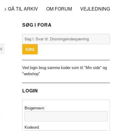
> GÅ TIL ARKIV
OM FORUM
VEJLEDNING
SØG I FORA
36
Ved login brug samme koder som til "Min side" og
"webshop"
LOGIN
Brugernavn:
Kodeord: