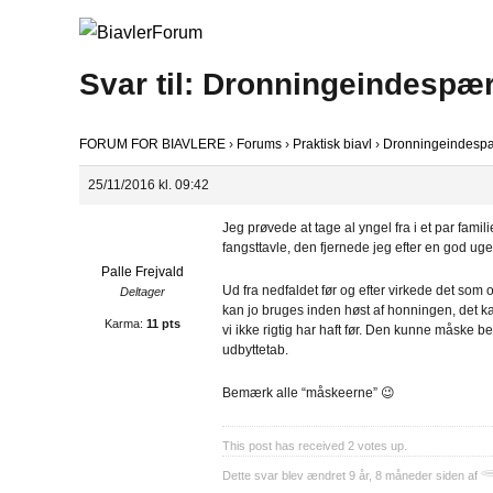
Svar til: Dronningeindespæ
FORUM FOR BIAVLERE
›
Forums
›
Praktisk biavl
›
Dronningeindespæ
25/11/2016 kl. 09:42
Jeg prøvede at tage al yngel fra i et par fami
fangsttavle, den fjernede jeg efter en god ug
Palle Frejvald
Ud fra nedfaldet før og efter virkede det som
Deltager
kan jo bruges inden høst af honningen, det 
Karma:
11 pts
vi ikke rigtig har haft før. Den kunne måske be
udbyttetab.
Bemærk alle “måskeerne” 😉
This post has received
2
votes up.
Dette svar blev ændret 9 år, 8 måneder siden af