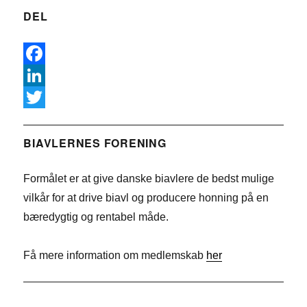
DEL
F
a
L
c
i
T
e
n
w
BIAVLERNES FORENING
b
k
i
Formålet er at give danske biavlere de bedst mulige
o
e
t
vilkår for at drive biavl og producere honning på en
o
d
t
bæredygtig og rentabel måde.
k
I
e
n
r
Få mere information om medlemskab
her