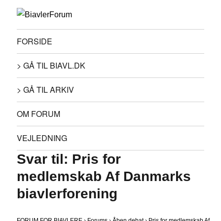
FORSIDE
> GÅ TIL BIAVL.DK
> GÅ TIL ARKIV
OM FORUM
VEJLEDNING
Svar til: Pris for
medlemskab Af Danmarks
biavlerforening
FORUM FOR BIAVLERE
›
Forums
›
Åben debat
›
Pris for medlemskab Af