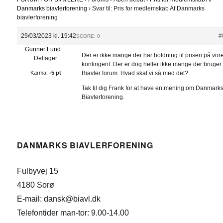
Danmarks biavlerforening
›
Svar til: Pris for medlemskab Af Danmarks
biavlerforening
29/03/2023 kl. 19:42
#
SCORE: 0
Gunner Lund
Der er ikke mange der har holdning til prisen på vor
Deltager
kontingent. Der er dog heller ikke mange der bruger
Karma:
-5 pt
Biavler forum. Hvad skal vi så med det?
Tak til dig Frank for at have en mening om Danmark
Biavlerforening.
DANMARKS BIAVLERFORENING
Fulbyvej 15
4180 Sorø
E-mail: dansk@biavl.dk
Telefontider man-tor: 9.00-14.00