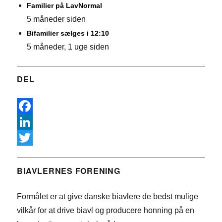
Familier på LavNormal
5 måneder siden
Bifamilier sælges i 12:10
5 måneder, 1 uge siden
DEL
F
a
L
c
i
T
e
n
w
BIAVLERNES FORENING
b
k
i
Formålet er at give danske biavlere de bedst mulige
o
e
t
vilkår for at drive biavl og producere honning på en
o
d
t