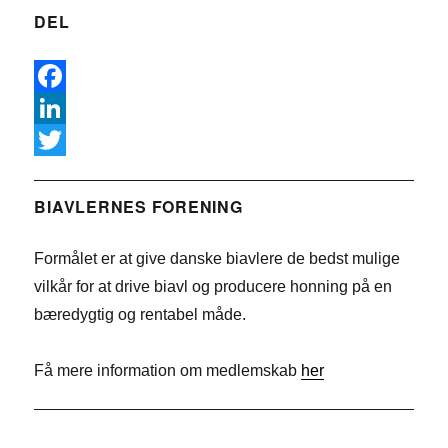
DEL
F
a
L
c
i
T
e
n
w
BIAVLERNES FORENING
b
k
i
Formålet er at give danske biavlere de bedst mulige
o
e
t
vilkår for at drive biavl og producere honning på en
o
d
t
bæredygtig og rentabel måde.
k
I
e
n
r
Få mere information om medlemskab
her