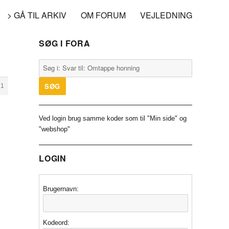
> GÅ TIL ARKIV
OM FORUM
VEJLEDNING
SØG I FORA
71
Ved login brug samme koder som til "Min side" og
"webshop"
LOGIN
Brugernavn:
Kodeord: