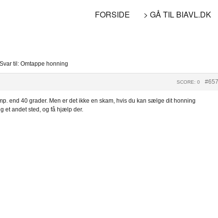
FORSIDE
> GÅ TIL BIAVL.DK
Svar til: Omtappe honning
#65
SCORE: 0
emp. end 40 grader. Men er det ikke en skam, hvis du kan sælge dit honning
 et andet sted, og få hjælp der.