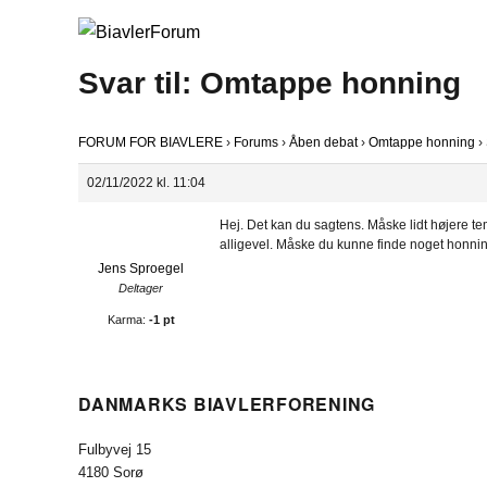
Svar til: Omtappe honning
FORUM FOR BIAVLERE
›
Forums
›
Åben debat
›
Omtappe honning
›
02/11/2022 kl. 11:04
Hej. Det kan du sagtens. Måske lidt højere t
alligevel. Måske du kunne finde noget honning
Jens Sproegel
Deltager
Karma:
-1 pt
DANMARKS BIAVLERFORENING
Fulbyvej 15
4180 Sorø