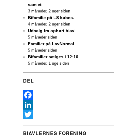
samlet
3 måneder, 2 uger siden
Bifamilie på LS købes.
4 måneder, 2 uger siden
Udsalg fra ophørt biavl
5 måneder siden
Familier på LavNormal
5 måneder siden
Bifamilier sælges i 12:10
5 måneder, 1 uge siden
DEL
F
a
L
c
i
T
BIAVLERNES FORENING
e
n
w