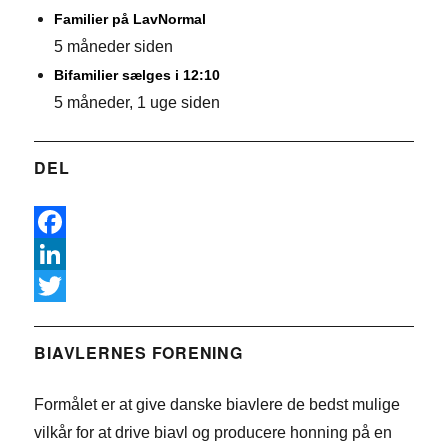
Familier på LavNormal
5 måneder siden
Bifamilier sælges i 12:10
5 måneder, 1 uge siden
DEL
F
a
L
c
i
T
e
n
w
BIAVLERNES FORENING
b
k
i
Formålet er at give danske biavlere de bedst mulige
o
e
t
vilkår for at drive biavl og producere honning på en
o
d
t