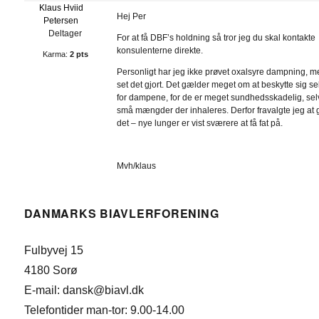
Klaus Hviid
Hej Per
Petersen
Deltager
For at få DBF’s holdning så tror jeg du skal kontakte
konsulenterne direkte.
Karma:
2 pts
Personligt har jeg ikke prøvet oxalsyre dampning, 
set det gjort. Det gælder meget om at beskytte sig se
for dampene, for de er meget sundhedsskadelig, selv
små mængder der inhaleres. Derfor fravalgte jeg at 
det – nye lunger er vist sværere at få fat på.
Mvh/klaus
DANMARKS BIAVLERFORENING
Fulbyvej 15
4180 Sorø
E-mail: dansk@biavl.dk
Telefontider man-tor: 9.00-14.00