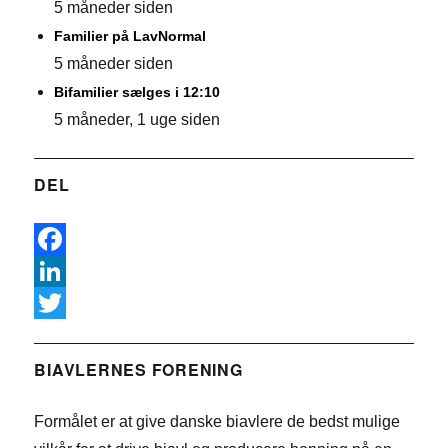
5 måneder siden
Familier på LavNormal
5 måneder siden
Bifamilier sælges i 12:10
5 måneder, 1 uge siden
DEL
F
a
L
c
i
T
e
n
w
BIAVLERNES FORENING
b
k
i
Formålet er at give danske biavlere de bedst mulige
o
e
t