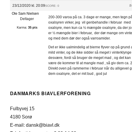
23/12/2020 kl. 20:09
#
SCORE: 0
Ole Sam Nielsen
200-300 varoa på ca. 3 dage er mange, men tegn p
Deltager
oxalsyren virker, jeg vil genbehandle i februar med
Karma:
35 pts
oxalsyre, men kun ca ½ mængde oxalsyre, da der jo
er ½ mængde bier i februar, der dør mange om vint
og med dem dør der også varroamider.
Det er ikke ualmindelig at bierne flyver op på grund 
mild vinter, og de ikke sidder så meget i vinterklynge
desvære, fordi så bruger de meget mad , og det kan
være de kommer til at mangle mad , så giv dem ca. 2
Direkt oven på rammerne i februar når du alligevel g
dem oxalsyre, det er mit bud , god jul
DANMARKS BIAVLERFORENING
Fulbyvej 15
4180 Sorø
E-mail: dansk@biavl.dk