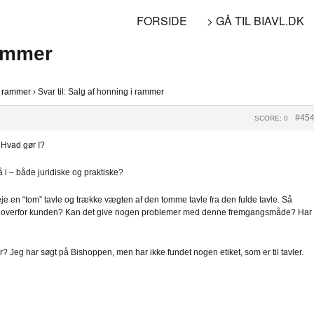
FORSIDE
> GÅ TIL BIAVL.DK
rammer
i rammer
›
Svar til: Salg af honning i rammer
#45
SCORE: 0
 Hvad gør I?
 i – både juridiske og praktiske?
eje en “tom” tavle og trække vægten af den tomme tavle fra den fulde tavle. Så
 fair overfor kunden? Kan det give nogen problemer med denne fremgangsmåde? Har
er? Jeg har søgt på Bishoppen, men har ikke fundet nogen etiket, som er til tavler.