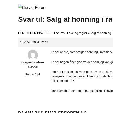
Svar til: Salg af honning i 
FORUM FOR BIAVLERE
›
Forums
›
Love og regler
›
Salg af honning 
15/07/2020 kl. 12:42
Er der andre, som sælger honning i rammer?
Er der nogen åbenlyse fælder, som jeg kan gå
Gregers Nielsen
Medlem
Jeg har tænkt mig at veje hele tavlen og så v
Karma:
1 pt
beregnes prisen ud fra en kilo-pris. Er det
jeg glemt noget?
Har biavlerforeningen et mærke/etiket til tavl
DANMARKS BIAVLERFORENING