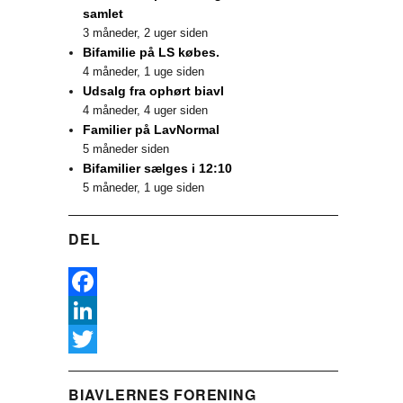
samlet
3 måneder, 2 uger siden
Bifamilie på LS købes.
4 måneder, 1 uge siden
Udsalg fra ophørt biavl
4 måneder, 4 uger siden
Familier på LavNormal
5 måneder siden
Bifamilier sælges i 12:10
5 måneder, 1 uge siden
DEL
F
a
L
c
i
T
BIAVLERNES FORENING
e
n
w