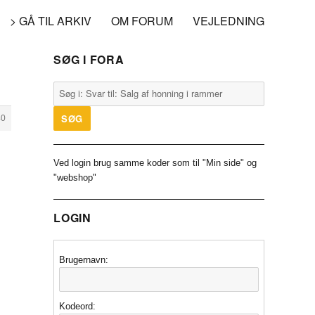
> GÅ TIL ARKIV
OM FORUM
VEJLEDNING
SØG I FORA
40
Ved login brug samme koder som til "Min side" og
"webshop"
LOGIN
Brugernavn:
Kodeord: