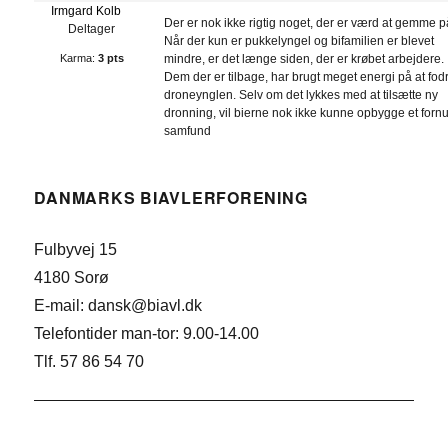
Irmgard Kolb
Der er nok ikke rigtig noget, der er værd at gemme p
Deltager
Når der kun er pukkelyngel og bifamilien er blevet
Karma:
3 pts
mindre, er det længe siden, der er krøbet arbejdere.
Dem der er tilbage, har brugt meget energi på at fod
droneynglen. Selv om det lykkes med at tilsætte ny
dronning, vil bierne nok ikke kunne opbygge et fornu
samfund
DANMARKS BIAVLERFORENING
Fulbyvej 15
4180 Sorø
E-mail: dansk@biavl.dk
Telefontider man-tor: 9.00-14.00
Tlf. 57 86 54 70