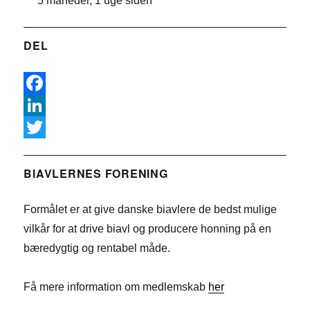
5 måneder, 1 uge siden
DEL
F
a
L
c
i
T
e
n
w
BIAVLERNES FORENING
b
k
i
Formålet er at give danske biavlere de bedst mulige
o
e
t
vilkår for at drive biavl og producere honning på en
o
d
t
bæredygtig og rentabel måde.
k
I
e
n
r
Få mere information om medlemskab
her