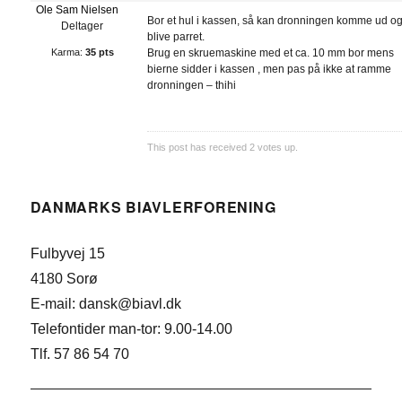
Ole Sam Nielsen
Bor et hul i kassen, så kan dronningen komme ud o
Deltager
blive parret.
Karma:
35 pts
Brug en skruemaskine med et ca. 10 mm bor mens
bierne sidder i kassen , men pas på ikke at ramme
dronningen – thihi
This post has received
2
votes up.
DANMARKS BIAVLERFORENING
Fulbyvej 15
4180 Sorø
E-mail: dansk@biavl.dk
Telefontider man-tor: 9.00-14.00
Tlf. 57 86 54 70