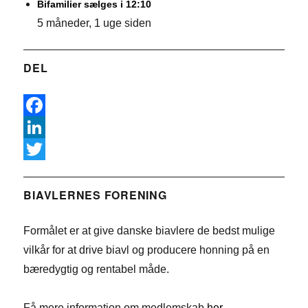
Bifamilier sælges i 12:10
5 måneder, 1 uge siden
DEL
F
a
L
c
i
T
e
n
w
BIAVLERNES FORENING
b
k
i
Formålet er at give danske biavlere de bedst mulige
o
e
t
vilkår for at drive biavl og producere honning på en
o
d
t
bæredygtig og rentabel måde.
k
I
e
n
r
Få mere information om medlemskab
her