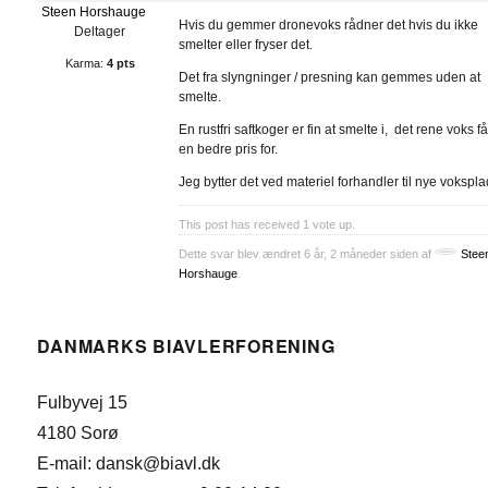
Steen Horshauge
Hvis du gemmer dronevoks rådner det hvis du ikke
Deltager
smelter eller fryser det.
Karma:
4 pts
Det fra slyngninger / presning kan gemmes uden at
smelte.
En rustfri saftkoger er fin at smelte i, det rene voks f
en bedre pris for.
Jeg bytter det ved materiel forhandler til nye vokspla
This post has received
1
vote up.
Dette svar blev ændret 6 år, 2 måneder siden af
Stee
Horshauge
.
DANMARKS BIAVLERFORENING
Fulbyvej 15
4180 Sorø
E-mail: dansk@biavl.dk