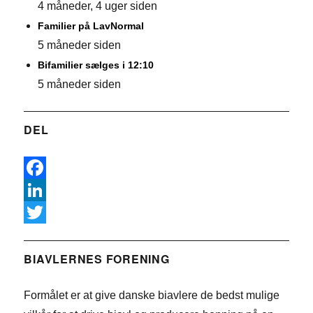
4 måneder, 4 uger siden
Familier på LavNormal
5 måneder siden
Bifamilier sælges i 12:10
5 måneder siden
DEL
F
a
L
c
i
T
e
n
w
BIAVLERNES FORENING
b
k
i
Formålet er at give danske biavlere de bedst mulige
o
e
t