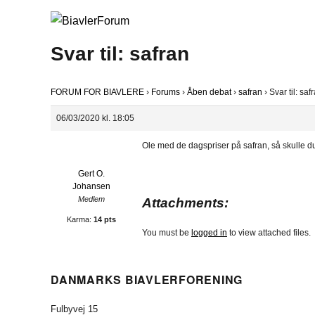
Svar til: safran
FORUM FOR BIAVLERE
›
Forums
›
Åben debat
›
safran
›
Svar til: saf
06/03/2020 kl. 18:05
Ole med de dagspriser på safran, så skulle du
Gert O.
Johansen
Medlem
Attachments:
Karma:
14 pts
You must be
logged in
to view attached files.
DANMARKS BIAVLERFORENING
Fulbyvej 15