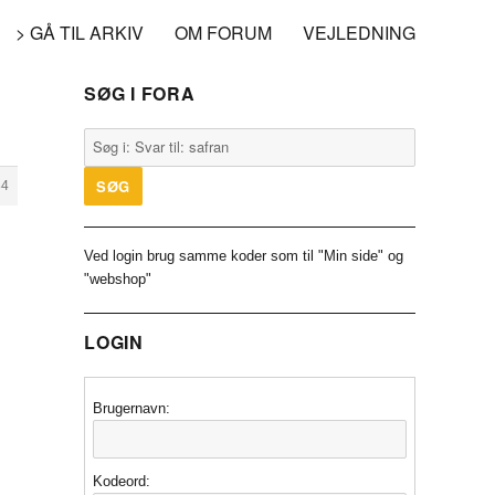
> GÅ TIL ARKIV
OM FORUM
VEJLEDNING
SØG I FORA
84
Ved login brug samme koder som til "Min side" og
"webshop"
LOGIN
Brugernavn:
Kodeord: