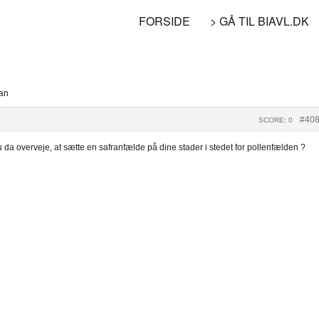
FORSIDE
> GÅ TIL BIAVL.DK
ran
#40
SCORE: 0
 da overveje, at sætte en safranfælde på dine stader i stedet for pollenfælden ?