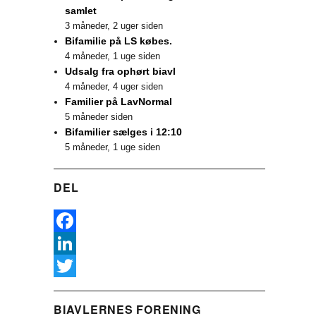
samlet
3 måneder, 2 uger siden
Bifamilie på LS købes.
4 måneder, 1 uge siden
Udsalg fra ophørt biavl
4 måneder, 4 uger siden
Familier på LavNormal
5 måneder siden
Bifamilier sælges i 12:10
5 måneder, 1 uge siden
DEL
F
a
L
c
i
T
BIAVLERNES FORENING
e
n
w