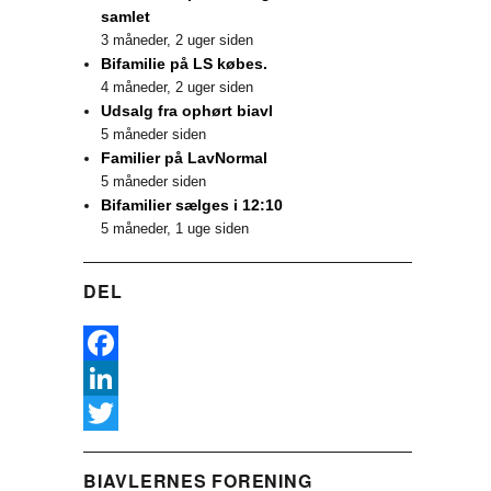
samlet
3 måneder, 2 uger siden
Bifamilie på LS købes.
4 måneder, 2 uger siden
Udsalg fra ophørt biavl
5 måneder siden
Familier på LavNormal
5 måneder siden
Bifamilier sælges i 12:10
5 måneder, 1 uge siden
DEL
F
a
L
c
i
T
BIAVLERNES FORENING
e
n
w