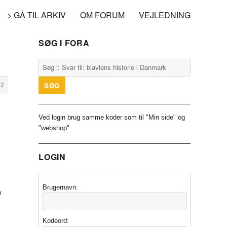
> GÅ TIL ARKIV
OM FORUM
VEJLEDNING
SØG I FORA
82
Ved login brug samme koder som til "Min side" og
"webshop"
LOGIN
Brugernavn:
r
Kodeord: