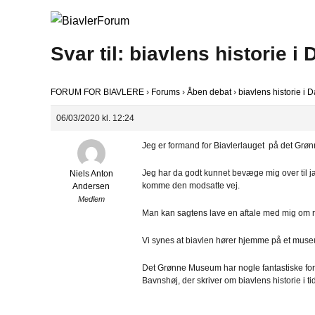
Svar til: biavlens historie 
FORUM FOR BIAVLERE
›
Forums
›
Åben debat
›
biavlens historie i
06/03/2020 kl. 12:24
Jeg er formand for Biavlerlauget på det Gr
Jeg har da godt kunnet bevæge mig over til j
Niels Anton
komme den modsatte vej.
Andersen
Medlem
Man kan sagtens lave en aftale med mig om ru
Vi synes at biavlen hører hjemme på et museu
Det Grønne Museum har nogle fantastiske formi
Bavnshøj, der skriver om biavlens historie i tid