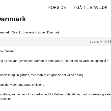
FORSIDE
> GÅ TIL BIAVL.DK
i Danmark
 Danmark
›
Svar til: biavlens historie i Danmark
#40
SCORE: 0
ønne museum.
agt og skovbrugsmuseet i Hørsholm flere gange, så det må da være muligt også at
ndvisning i bigården, hvis man er en gruppe der vil på besøg.
m, der viser landbrugets historie.
dlere, som er kendt fra medierne, Bl.a Bettina Buhl, der er madhistoriker, og Pete
sskriftet.