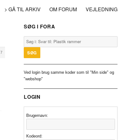
> GÅ TIL ARKIV
OM FORUM
VEJLEDNING
SØG I FORA
17
Ved login brug samme koder som til "Min side" og
"webshop"
LOGIN
Brugernavn:
Kodeord: