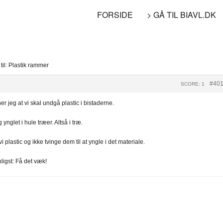
FORSIDE
> GÅ TIL BIAVL.DK
til: Plastik rammer
#40
SCORE: 1
r jeg at vi skal undgå plastic i bistaderne.
nglet i hule træer. Altså i træ.
 plastic og ikke tvinge dem til at yngle i det materiale.
ligst: Få det væk!