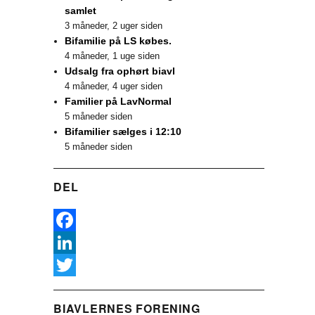
samlet
3 måneder, 2 uger siden
Bifamilie på LS købes.
4 måneder, 1 uge siden
Udsalg fra ophørt biavl
4 måneder, 4 uger siden
Familier på LavNormal
5 måneder siden
Bifamilier sælges i 12:10
5 måneder siden
DEL
F
a
L
c
i
T
BIAVLERNES FORENING
e
n
w