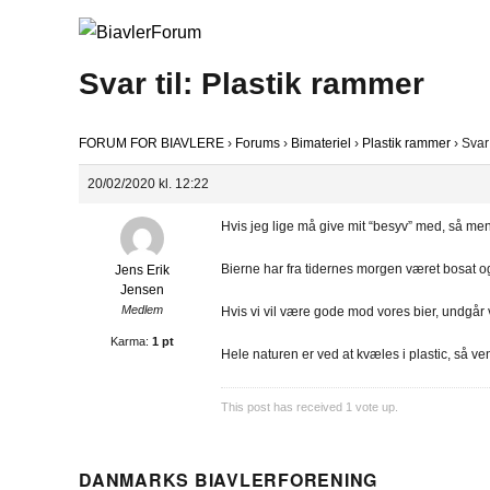
Svar til: Plastik rammer
FORUM FOR BIAVLERE
›
Forums
›
Bimateriel
›
Plastik rammer
›
Svar 
20/02/2020 kl. 12:22
Hvis jeg lige må give mit “besyv” med, så mene
Bierne har fra tidernes morgen været bosat og y
Jens Erik
Jensen
Medlem
Hvis vi vil være gode mod vores bier, undgår vi
Karma:
1 pt
Hele naturen er ved at kvæles i plastic, så ven
This post has received
1
vote up.
DANMARKS BIAVLERFORENING