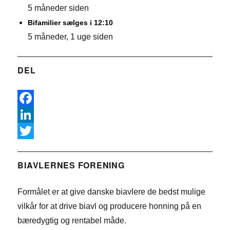
5 måneder siden
Bifamilier sælges i 12:10
5 måneder, 1 uge siden
DEL
F
a
L
c
i
T
e
n
w
BIAVLERNES FORENING
b
k
i
Formålet er at give danske biavlere de bedst mulige
o
e
t
vilkår for at drive biavl og producere honning på en
o
d
t
bæredygtig og rentabel måde.
k
I
e