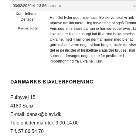
03/02/2020 kl. 13:56
#
SCORE: 0
Kurt Holbæk
Hej. Det lyder godt , men som Bo skriver skal vi nok
Deltager
afprøve det lidt mere . Jeg forventede at også Flem
Karma:
5 pts
Vejsnæs ville svare da han jo har været der ovre , k
ikke tro der ikke er spurgt ind til varroa bekæmpelse 
Ukraine, med 4 millioner der har noget med bier at
gøre,må der være noget vi kan bruge, skulle det vise
det er pesticider af forskellige slags der bruges, skal
sikker undersøges noget mere for pesticider i
importhonning fra Ukraine . Kurt
DANMARKS BIAVLERFORENING
Fulbyvej 15
4180 Sorø
E-mail: dansk@biavl.dk
Telefontider man-tor: 9.00-14.00
Tlf. 57 86 54 70