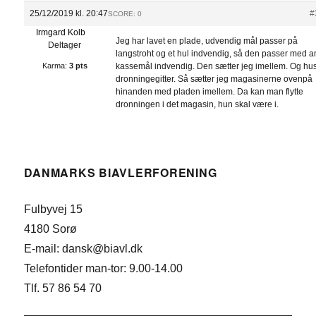
25/12/2019 kl. 20:47
#
SCORE: 0
Irmgard Kolb
Jeg har lavet en plade, udvendig mål passer på
Deltager
langstroht og et hul indvendig, så den passer med a
Karma:
3 pts
kassemål indvendig. Den sætter jeg imellem. Og hu
dronningegitter. Så sætter jeg magasinerne ovenpå
hinanden med pladen imellem. Da kan man flytte
dronningen i det magasin, hun skal være i.
DANMARKS BIAVLERFORENING
Fulbyvej 15
4180 Sorø
E-mail: dansk@biavl.dk
Telefontider man-tor: 9.00-14.00
Tlf. 57 86 54 70