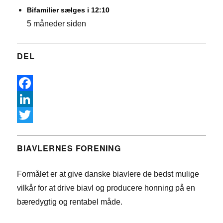
Bifamilier sælges i 12:10
5 måneder siden
DEL
F
a
L
c
i
T
e
n
w
BIAVLERNES FORENING
b
k
i
Formålet er at give danske biavlere de bedst mulige
o
e
t
vilkår for at drive biavl og producere honning på en
o
d
t
bæredygtig og rentabel måde.
k
I
e