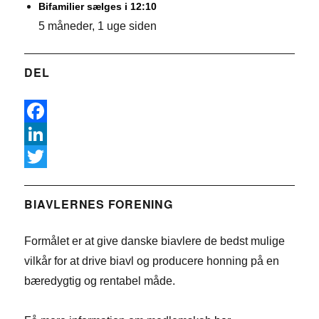
Bifamilier sælges i 12:10
5 måneder, 1 uge siden
DEL
F
a
L
c
i
T
e
n
w
BIAVLERNES FORENING
b
k
i
Formålet er at give danske biavlere de bedst mulige
o
e
t
vilkår for at drive biavl og producere honning på en
o
d
t
bæredygtig og rentabel måde.
k
I
e
n
r