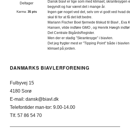
Dansk biavl er lige som med klimaet, skrantesygen e
Deltager
begyndt og har været det i mange år.
Karma:
35 pts
Ingen gør noget ved det, selv om vi godt ved hvad d
skal til for at få det lidt bedre.
Mariann Fischer Boel fjernede tilskud til Biavl , Eva K
Hansen, vilde indføre GMO , og Henrik Høegh indfør
Det Centrale BigårdsRegister.
Men der er stadig ”Skrantesyge” i biavlen.
Det jeg frygter mest er ”Tipping Point” både i biavlen
klimaet på jorden.
DANMARKS BIAVLERFORENING
Fulbyvej 15
4180 Sorø
E-mail: dansk@biavl.dk
Telefontider man-tor: 9.00-14.00
Tlf. 57 86 54 70