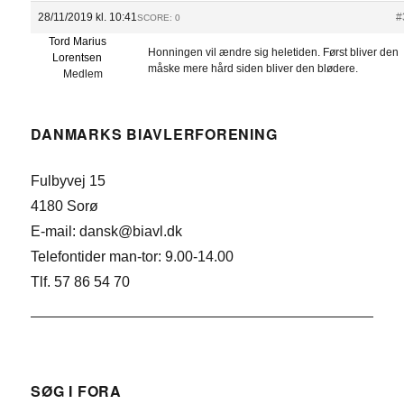
28/11/2019 kl. 10:41
#
SCORE: 0
Tord Marius
Honningen vil ændre sig heletiden. Først bliver den
Lorentsen
måske mere hård siden bliver den blødere.
Medlem
DANMARKS BIAVLERFORENING
Fulbyvej 15
4180 Sorø
E-mail: dansk@biavl.dk
Telefontider man-tor: 9.00-14.00
Tlf. 57 86 54 70
SØG I FORA