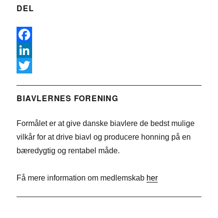
DEL
F
a
L
c
i
T
e
n
w
BIAVLERNES FORENING
b
k
i
Formålet er at give danske biavlere de bedst mulige
o
e
t
vilkår for at drive biavl og producere honning på en
o
d
t
bæredygtig og rentabel måde.
k
I
e
n
r
Få mere information om medlemskab
her