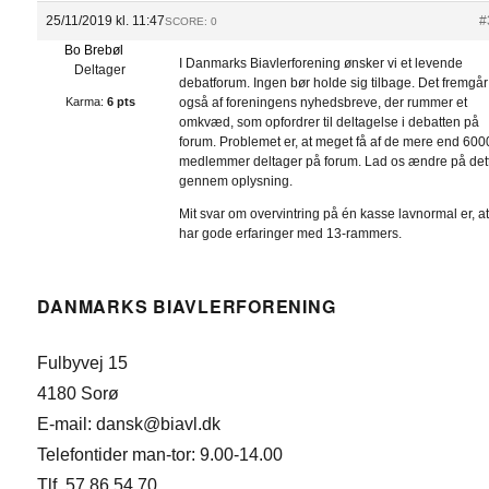
25/11/2019 kl. 11:47
#
SCORE: 0
Bo Brebøl
I Danmarks Biavlerforening ønsker vi et levende
Deltager
debatforum. Ingen bør holde sig tilbage. Det fremgår
Karma:
6 pts
også af foreningens nyhedsbreve, der rummer et
omkvæd, som opfordrer til deltagelse i debatten på
forum. Problemet er, at meget få af de mere end 600
medlemmer deltager på forum. Lad os ændre på det
gennem oplysning.
Mit svar om overvintring på én kasse lavnormal er, at
har gode erfaringer med 13-rammers.
DANMARKS BIAVLERFORENING
Fulbyvej 15
4180 Sorø
E-mail: dansk@biavl.dk
Telefontider man-tor: 9.00-14.00
Tlf. 57 86 54 70