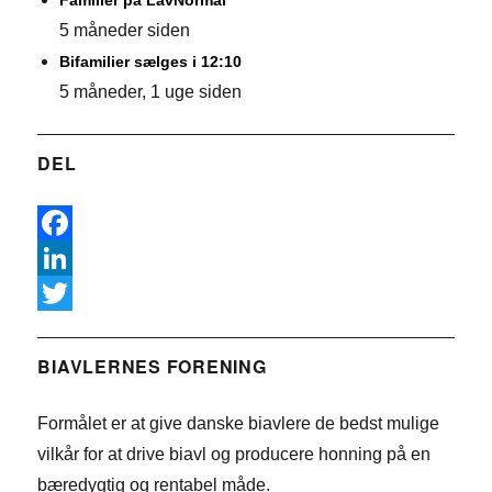
5 måneder siden
Bifamilier sælges i 12:10
5 måneder, 1 uge siden
DEL
F
a
L
c
i
T
e
n
w
BIAVLERNES FORENING
b
k
i
Formålet er at give danske biavlere de bedst mulige
o
e
t
vilkår for at drive biavl og producere honning på en
o
d
t
bæredygtig og rentabel måde.