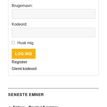
Brugernavn:
Kodeord:
Husk mig
LOG IND
Registrer
Glemt kodeord
SENESTE EMNER
Sælges – Brugte LS rammer