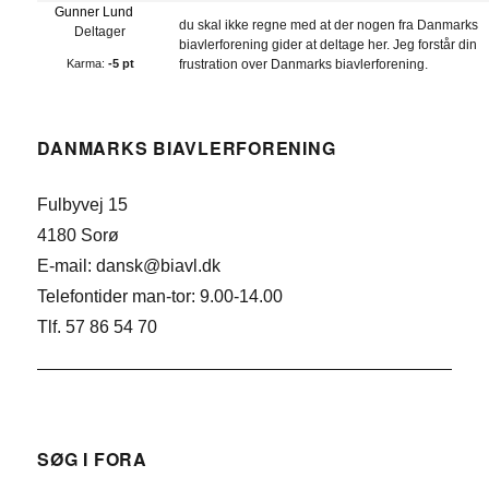
Gunner Lund
du skal ikke regne med at der nogen fra Danmarks
Deltager
biavlerforening gider at deltage her. Jeg forstår din
Karma:
-5 pt
frustration over Danmarks biavlerforening.
DANMARKS BIAVLERFORENING
Fulbyvej 15
4180 Sorø
E-mail: dansk@biavl.dk
Telefontider man-tor: 9.00-14.00
Tlf. 57 86 54 70
SØG I FORA