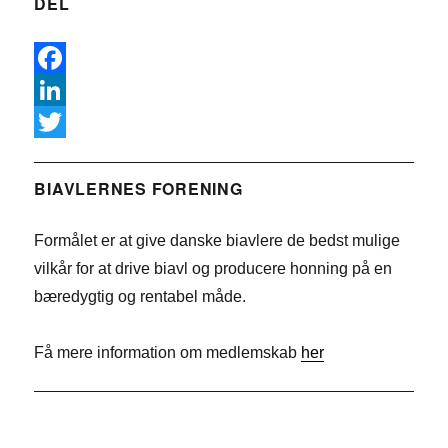
DEL
F
a
L
c
i
T
e
n
w
BIAVLERNES FORENING
b
k
i
Formålet er at give danske biavlere de bedst mulige
o
e
t
vilkår for at drive biavl og producere honning på en
o
d
t
bæredygtig og rentabel måde.
k
I
e
n
r
Få mere information om medlemskab
her