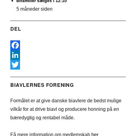
Bifamilier sælges i 12:10
5 måneder siden
DEL
F
a
L
c
i
T
e
n
w
BIAVLERNES FORENING
b
k
i
Formålet er at give danske biavlere de bedst mulige
o
e
t
vilkår for at drive biavl og producere honning på en
o
d
t
bæredygtig og rentabel måde.
k
I
e
n
r
Få mere information om medlemskab
her