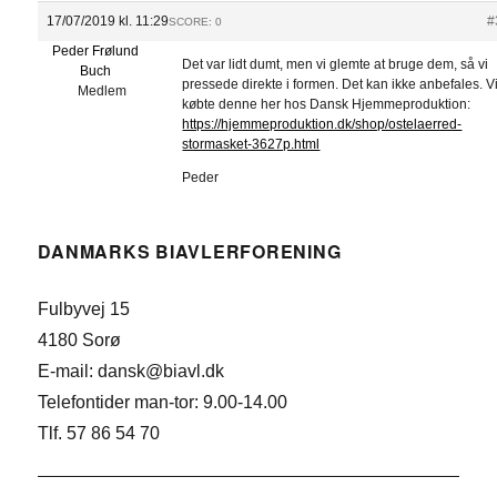
17/07/2019 kl. 11:29
#
SCORE: 0
Peder Frølund
Det var lidt dumt, men vi glemte at bruge dem, så vi
Buch
pressede direkte i formen. Det kan ikke anbefales. V
Medlem
købte denne her hos Dansk Hjemmeproduktion:
https://hjemmeproduktion.dk/shop/ostelaerred-
stormasket-3627p.html
Peder
DANMARKS BIAVLERFORENING
Fulbyvej 15
4180 Sorø
E-mail: dansk@biavl.dk
Telefontider man-tor: 9.00-14.00
Tlf. 57 86 54 70