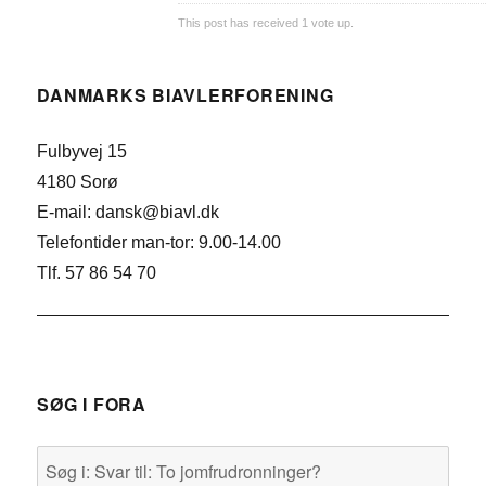
This post has received
1
vote up.
DANMARKS BIAVLERFORENING
Fulbyvej 15
4180 Sorø
E-mail: dansk@biavl.dk
Telefontider man-tor: 9.00-14.00
Tlf. 57 86 54 70
SØG I FORA