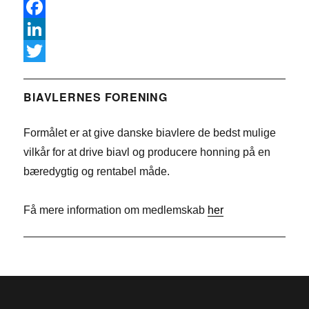
F
a
L
c
i
T
e
n
w
BIAVLERNES FORENING
b
k
i
Formålet er at give danske biavlere de bedst mulige
o
e
t
vilkår for at drive biavl og producere honning på en
o
d
t
bæredygtig og rentabel måde.
k
I
e
n
r
Få mere information om medlemskab
her