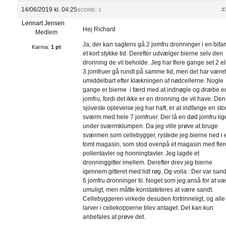
14/06/2019 kl. 04:25
#
SCORE: 1
Lennart Jensen
Hej Richard
Medlem
Ja, der kan sagtens gå 2 jomfru dronninger i en bifa
Karma:
1 pt
et kort stykke tid. Derefter udvælger bierne selv den
dronning de vil beholde. Jeg har flere gange set 2 el
3 jomfruer gå rundt på samme tid, men det har være
umiddelbart efter klækningen af nødcellerne. Nogle
gange er bierne i færd med at indnøgle og dræbe e
jomfru, fordi det ikke er en dronning de vil have. Den
sjoveste oplevelse jeg har haft, er at indfange en sto
sværm med hele 7 jomfruer. Der lå en død jomfru lig
under sværmklumpen. Da jeg ville prøve at bruge
sværmen som cellebygger, rystede jeg bierne ned i 
tomt magasin, som stod ovenpå et magasin med fler
pollentavler og honningtavler. Jeg lagde et
dronninggitter imellem. Derefter drev jeg bierne
igennem gitteret med lidt røg. Og voila : Der var san
6 jomfru dronninger til. Noget som jeg anså for at v
umuligt, men måtte konstateteres at være sandt.
Cellebyggeren virkede desuden fortrinneligt, og alle
larver i cellekopperne blev antaget. Det kan kun
anbefales at prøve det.