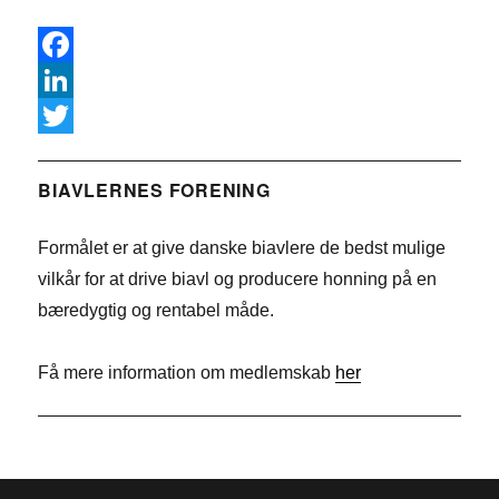
F
a
L
c
i
T
e
n
w
BIAVLERNES FORENING
b
k
i
Formålet er at give danske biavlere de bedst mulige
o
e
t
vilkår for at drive biavl og producere honning på en
o
d
t
bæredygtig og rentabel måde.
k
I
e
n
r
Få mere information om medlemskab
her