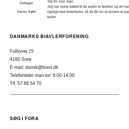
Tak for svar, Ivan.
Deltager
Jeg har netop kikket til de andre to familier og de ha
Karma:
4 pts
rigeligt med fodertavler, så de får lov at donere et pa
tavler.
DANMARKS BIAVLERFORENING
Fulbyvej 15
4180 Sorø
E-mail: dansk@biavl.dk
Telefontider man-tor: 9.00-14.00
Tlf. 57 86 54 70
SØG I FORA