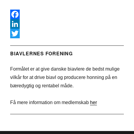
F
a
L
c
i
T
e
n
w
BIAVLERNES FORENING
b
k
i
Formålet er at give danske biavlere de bedst mulige
o
e
t
vilkår for at drive biavl og producere honning på en
o
d
t
bæredygtig og rentabel måde.
k
I
e
n
r
Få mere information om medlemskab
her