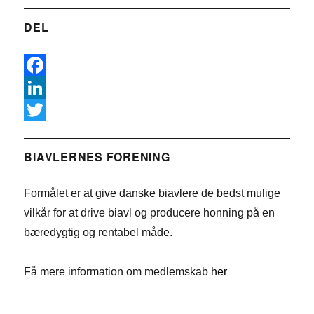
DEL
F
a
L
c
i
T
e
n
w
BIAVLERNES FORENING
b
k
i
Formålet er at give danske biavlere de bedst mulige
o
e
t
vilkår for at drive biavl og producere honning på en
o
d
t
bæredygtig og rentabel måde.
k
I
e
n
r
Få mere information om medlemskab
her