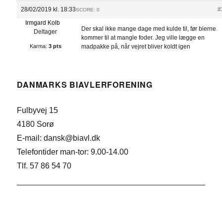
28/02/2019 kl. 18:33
#
SCORE: 0
Irmgard Kolb
Der skal ikke mange dage med kulde til, før bierne
Deltager
kommer til at mangle foder. Jeg ville lægge en
Karma:
3 pts
madpakke på, når vejret bliver koldt igen
DANMARKS BIAVLERFORENING
Fulbyvej 15
4180 Sorø
E-mail: dansk@biavl.dk
Telefontider man-tor: 9.00-14.00
Tlf. 57 86 54 70