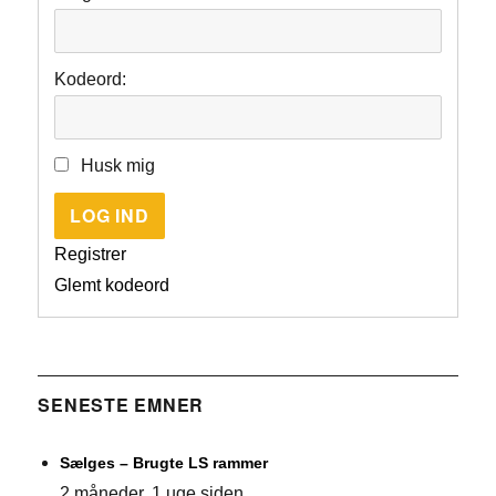
Kodeord:
Husk mig
LOG IND
Registrer
Glemt kodeord
SENESTE EMNER
Sælges – Brugte LS rammer
2 måneder, 1 uge siden