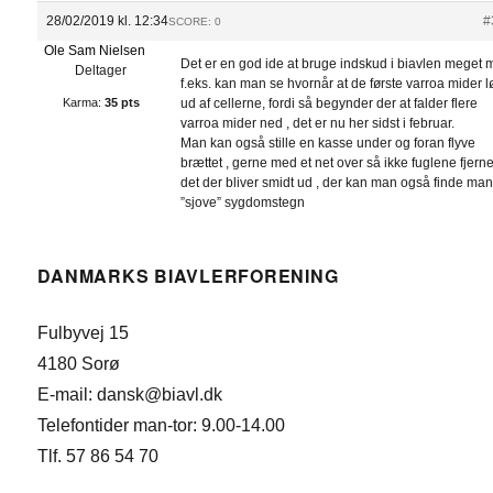
28/02/2019 kl. 12:34
#
SCORE: 0
Ole Sam Nielsen
Det er en god ide at bruge indskud i biavlen meget 
Deltager
f.eks. kan man se hvornår at de første varroa mider 
Karma:
35 pts
ud af cellerne, fordi så begynder der at falder flere
varroa mider ned , det er nu her sidst i februar.
Man kan også stille en kasse under og foran flyve
brættet , gerne med et net over så ikke fuglene fjern
det der bliver smidt ud , der kan man også finde ma
”sjove” sygdomstegn
DANMARKS BIAVLERFORENING
Fulbyvej 15
4180 Sorø
E-mail: dansk@biavl.dk
Telefontider man-tor: 9.00-14.00
Tlf. 57 86 54 70