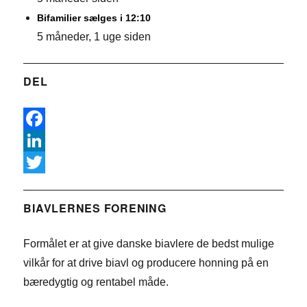
Bifamilier sælges i 12:10
5 måneder, 1 uge siden
DEL
F
a
L
c
i
T
e
n
w
BIAVLERNES FORENING
b
k
i
Formålet er at give danske biavlere de bedst mulige
o
e
t
vilkår for at drive biavl og producere honning på en
o
d
t
bæredygtig og rentabel måde.
k
I
e