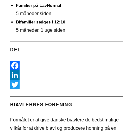
Familier på LavNormal
5 måneder siden
Bifamilier sælges i 12:10
5 måneder, 1 uge siden
DEL
F
a
L
c
i
T
e
n
w
BIAVLERNES FORENING
b
k
i
Formålet er at give danske biavlere de bedst mulige
o
e
t
vilkår for at drive biavl og producere honning på en
o
d
t