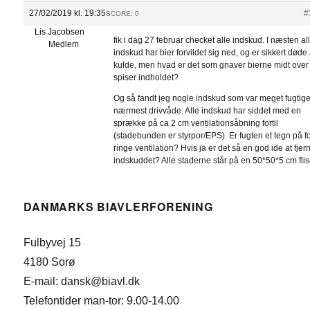
27/02/2019 kl. 19:35
#
SCORE: 0
Lis Jacobsen
fik i dag 27 februar checket alle indskud. I næsten al
Medlem
indskud har bier forvildet sig ned, og er sikkert døde 
kulde, men hvad er det som gnaver bierne midt over
spiser indholdet?
Og så fandt jeg nogle indskud som var meget fugtige
nærmest drivvåde. Alle indskud har siddet med en
sprække på ca 2 cm ventilationsåbning fortil
(stadebunden er styrpor/EPS). Er fugten et tegn på f
ringe ventilation? Hvis ja er det så en god ide at fjer
indskuddet? Alle staderne står på en 50*50*5 cm flis
DANMARKS BIAVLERFORENING
Fulbyvej 15
4180 Sorø
E-mail: dansk@biavl.dk
Telefontider man-tor: 9.00-14.00