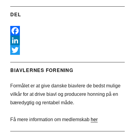
DEL
F
a
L
c
i
T
e
n
w
BIAVLERNES FORENING
b
k
i
Formålet er at give danske biavlere de bedst mulige
o
e
t
vilkår for at drive biavl og producere honning på en
o
d
t
bæredygtig og rentabel måde.
k
I
e
n
r
Få mere information om medlemskab
her