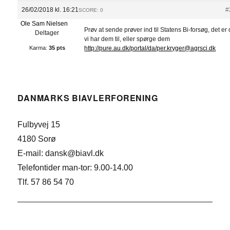
26/02/2018 kl. 16:21
#
SCORE: 0
Ole Sam Nielsen
Prøv at sende prøver ind til Statens Bi-forsøg, det er 
Deltager
vi har dem til, eller spørge dem
Karma:
35 pts
http://pure.au.dk/portal/da/per.kryger@agrsci.dk
DANMARKS BIAVLERFORENING
Fulbyvej 15
4180 Sorø
E-mail: dansk@biavl.dk
Telefontider man-tor: 9.00-14.00
Tlf. 57 86 54 70