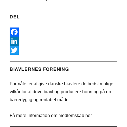
DEL
F
a
L
c
i
T
e
n
w
BIAVLERNES FORENING
b
k
i
Formålet er at give danske biavlere de bedst mulige
o
e
t
vilkår for at drive biavl og producere honning på en
o
d
t
bæredygtig og rentabel måde.
k
I
e
n
r
Få mere information om medlemskab
her