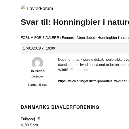
Svar til: Honningbier i natu
FORUM FOR BIAVLERE
›
Forums
›
Åben debat
›
Honningbier i natur
17/01/2018 kl. 19:00
Det er en mærkværdig debat, nogle sikkert v
danske natur, hvad det så end er for en størr
Wildlife Foundation:
Bo Brebøl
Deltager
https://www.altinget.dk/miljoe/artikel/wwf-
Karma:
6 pts
DANMARKS BIAVLERFORENING
Fulbyvej 15
4180 Sorø