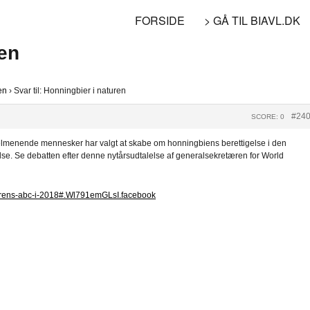
FORSIDE
> GÅ TIL BIAVL.DK
ren
en
›
Svar til: Honningbier i naturen
#24
SCORE: 0
elmenende mennesker har valgt at skabe om honningbiens berettigelse i den
else. Se debatten efter denne nytårsudtalelse af generalsekretæren for World
naturens-abc-i-2018#.Wl791emGLsI.facebook