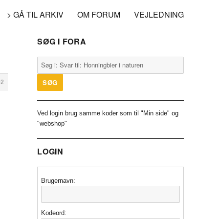
> GÅ TIL ARKIV
OM FORUM
VEJLEDNING
SØG I FORA
02
Ved login brug samme koder som til "Min side" og
"webshop"
LOGIN
Brugernavn:
Kodeord: