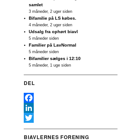
samlet
3 måneder, 2 uger siden
Bifamilie på LS købes.
4 måneder, 2 uger siden
Udsalg fra ophørt biavl
5 måneder siden
Familier på LavNormal
5 måneder siden
Bifamilier sælges i 12:10
5 måneder, 1 uge siden
DEL
F
a
L
c
i
T
BIAVLERNES FORENING
e
n
w