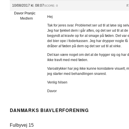
10/08/2017 kl. 08:07
#
SCORE: 0
Davor Pranjic
Hej
Medlem
Tak for jeres svar. Problemet ser ud til at løse sig selv
Jeg har tjekket dem i går aftes, og det ser ud til at de
begyndt at kravle op for at smage på føden. Det var 
del bier ope i foderkassen. Jeg har drypper nogle få
dråber af føden på dem og det ser ud til at virke.
Det kan være noget om det at de hygger sig og har 
ikke travlt med med føden.
Varoatrykker har jeg ikke kunne konstatere visuelt, 
jeg starter med behandlingen snarest.
Venlig hilsen
Davor
DANMARKS BIAVLERFORENING
Fulbyvej 15