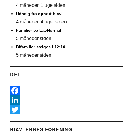
4 måneder, 1 uge siden
Udsalg fra ophørt biavl
4 måneder, 4 uger siden
Familier på LavNormal
5 måneder siden
Bifamilier sælges i 12:10
5 måneder siden
DEL
F
a
L
c
i
T
e
n
w
BIAVLERNES FORENING