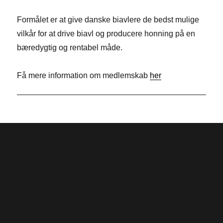
b
k
i
Formålet er at give danske biavlere de bedst mulige
o
e
t
vilkår for at drive biavl og producere honning på en
o
d
t
bæredygtig og rentabel måde.
k
I
e
n
r
Få mere information om medlemskab
her