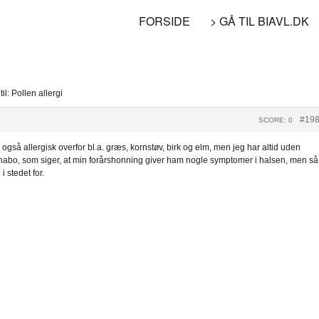
FORSIDE
> GÅ TIL BIAVL.DK
til: Pollen allergi
#19
SCORE: 0
r også allergisk overfor bl.a. græs, kornstøv, birk og elm, men jeg har altid uden
nabo, som siger, at min forårshonning giver ham nogle symptomer i halsen, men så
 stedet for.