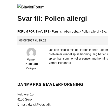
Svar til: Pollen allergi
FORUM FOR BIAVLERE
›
Forums
›
Åben debat
›
Pollen allergi
›
Svar 
06/08/2017 kl. 19:02
Jeg kan tilslutte mig det forrige indlæg. Jeg e
problemer kunnet spise honning. Jeg har en 
spiser han sommer- eller sensommerhonning i
Verner
Verner Puggaard
Puggaard
Deltager
DANMARKS BIAVLERFORENING
Fulbyvej 15
4180 Sorø
E-mail: dansk@biavl.dk