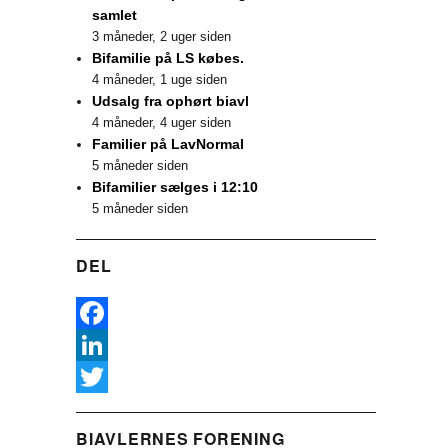
samlet
3 måneder, 2 uger siden
Bifamilie på LS købes.
4 måneder, 1 uge siden
Udsalg fra ophørt biavl
4 måneder, 4 uger siden
Familier på LavNormal
5 måneder siden
Bifamilier sælges i 12:10
5 måneder siden
DEL
F
a
L
c
i
T
BIAVLERNES FORENING
e
n
w