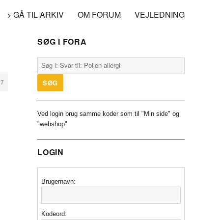
> GÅ TIL ARKIV
OM FORUM
VEJLEDNING
SØG I FORA
87
Ved login brug samme koder som til "Min side" og
"webshop"
LOGIN
Brugernavn:
Kodeord: