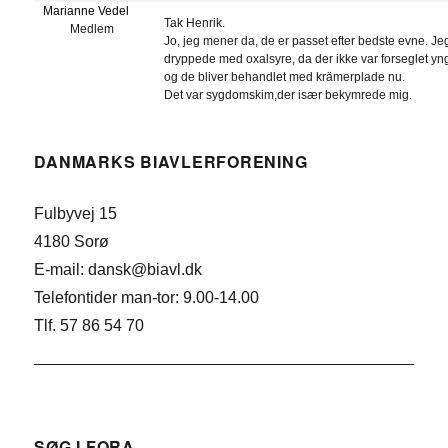
Marianne Vedel
Tak Henrik.
Medlem
Jo, jeg mener da, de er passet efter bedste evne. Je
dryppede med oxalsyre, da der ikke var forseglet yn
og de bliver behandlet med krämerplade nu.
Det var sygdomskim,der især bekymrede mig.
DANMARKS BIAVLERFORENING
Fulbyvej 15
4180 Sorø
E-mail: dansk@biavl.dk
Telefontider man-tor: 9.00-14.00
Tlf. 57 86 54 70
SØG I FORA