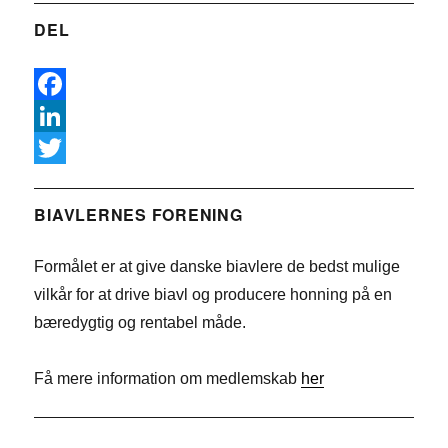
DEL
F
a
L
c
i
T
e
n
w
BIAVLERNES FORENING
b
k
i
Formålet er at give danske biavlere de bedst mulige
o
e
t
vilkår for at drive biavl og producere honning på en
o
d
t
bæredygtig og rentabel måde.
k
I
e
n
r
Få mere information om medlemskab
her