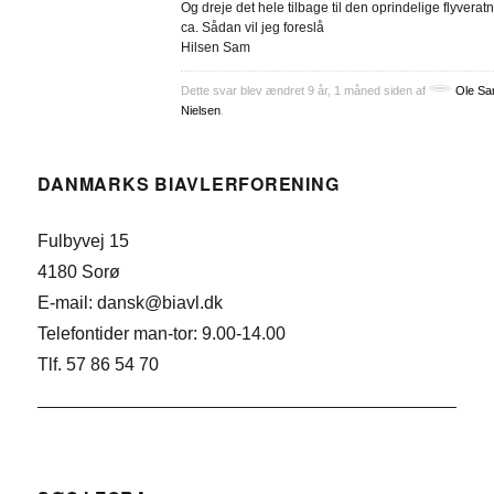
Og dreje det hele tilbage til den oprindelige flyverat
ca. Sådan vil jeg foreslå
Hilsen Sam
Dette svar blev ændret 9 år, 1 måned siden af
Ole S
Nielsen
.
DANMARKS BIAVLERFORENING
Fulbyvej 15
4180 Sorø
E-mail: dansk@biavl.dk
Telefontider man-tor: 9.00-14.00
Tlf. 57 86 54 70