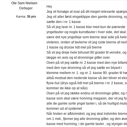
Ole Sam Nielsen
Hej
Deltager
Jeg vil forsøge at svar på dit meget relevante spørg
Karma:
35 pts
Jeg vil aller først vingeklippe den gamle dronning, o
sætte den i nr. 1 kasse
Så vil jeg lave nr. 1 kasse klar med kun de pæneste
yngeltavler og nogle kunsttavler i hver side, det skal 
være det nye yngelleje som bierne skal side på hele
vinteren, resten af tavlerne vil jeg ryste bierne af ned 
1 kasse og drysse lidt mel på bierne
Så vil jeg dreje hele bihuset 90 grader til venstre, og
lægge en avis og et dronninge gitter over.
Oven på vil jeg sætte nr. 2 kasse med den nye bifami
med den nye dronning så vil jeg sætte en blyant i
klemme mellem nr. 1. og nr. 2. kasse 90. grader til hø
altså modsat den nederste kasse så der bliver et eks
flyve-hul (drys også lidt mel på bierne i nr. 2 kasse, 
kommer de ikke op at slås)
Oven på vil jeg lække endnu et dronninge gitter, og n
kasse som skal være honning magasin, der vil jeg fy
alle de gamle sorte yngel tavler i, så de hurtigst muli
kommer ud af systemet
Når linden er afblomstret, og jeg skal indvintre biern
om 1 mdr., fjerner jeg alle dronning gitter, og den øv
kasse med honning, i de gamle tavler , og slynger 