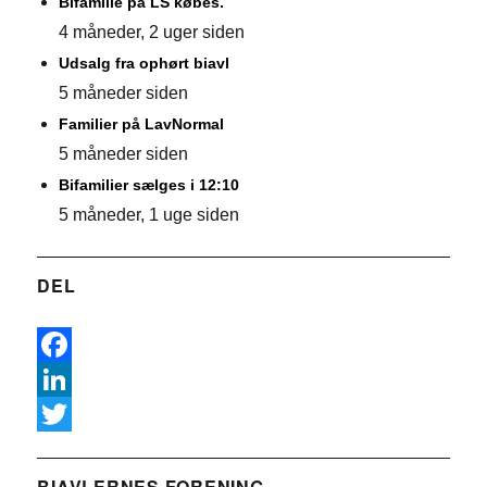
Bifamilie på LS købes.
4 måneder, 2 uger siden
Udsalg fra ophørt biavl
5 måneder siden
Familier på LavNormal
5 måneder siden
Bifamilier sælges i 12:10
5 måneder, 1 uge siden
DEL
F
a
L
c
i
T
e
n
w
BIAVLERNES FORENING