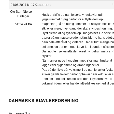
04/06/2017 kl. 17:01
#
SCORE: 0
Ole Sam Nielsen
Husk at skifte de gamle sorte yngeltavler ud i
Deltager
yngelrummet. Sørg derfor for at flytte dem op i
Karma:
35 pts
magasinet, så de hurtig kommer ud af systemet, ca. 
stk. eller mere, hver gang der skal slynges honning.
Ryst bierne af og flyt dem op i magasinet. De sorte t
bærer på en masse sygdomskim, bierne har siddet 
dem hele efteråret og vinteren. Der er født mange bie
cellerne, og der er meget larve-lort i bunden af celle
Sæt nogle nye kunsttavler forest i yngelrummet ca. 4
stykker
Når man er nede i yngelrummet, skal man huske at
kigge efter sygdomme og dronningeceller
Pas på der ikke går voks møl i de gamle tavler ”voks
elsker gamle tavler” derfor opbevar dem koldt eller 
dem om med det samme, sæt dem i fryseren hvis der
voksmøl i dem, eller hælde lidt eddikesyre ned til de
DANMARKS BIAVLERFORENING
Fulbyvej 15