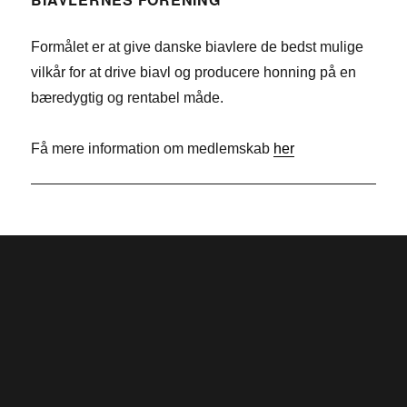
b
k
i
Formålet er at give danske biavlere de bedst mulige
o
e
t
vilkår for at drive biavl og producere honning på en
o
d
t
bæredygtig og rentabel måde.
k
I
e
n
r
Få mere information om medlemskab
her