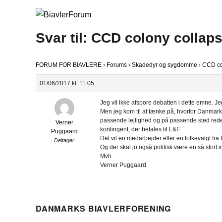
Svar til: CCD colony collap
FORUM FOR BIAVLERE
›
Forums
›
Skadedyr og sygdomme
›
CCD co
01/06/2017 kl. 11:05
Jeg vil ikke afspore debatten i dette emne. Je
Men jeg kom til at tænke på, hvorfor Danmar
passende lejlighed og på passende sted redegø
Verner
kontingent, der betales til L&F.
Puggaard
Det vil en medarbejder eller en folkevalgt f
Deltager
Og der skal jo også politisk være en så stor
Mvh
Verner Puggaard
DANMARKS BIAVLERFORENING