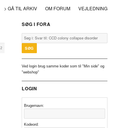
> GÅ TIL ARKIV
OM FORUM
VEJLEDNING
SØG I FORA
82
Ved login brug samme koder som til "Min side" og
"webshop"
LOGIN
Brugernavn:
Kodeord: