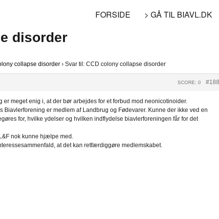
FORSIDE
> GÅ TIL BIAVL.DK
se disorder
lony collapse disorder
›
Svar til: CCD colony collapse disorder
#18
SCORE: 0
g er meget enig i, at der bør arbejdes for et forbud mod neonicotinoider.
ks Biavlerforening er medlem af Landbrug og Fødevarer. Kunne der ikke ved en
res for, hvilke ydelser og hvilken indflydelse biavlerforeningen får for det
ra L&F nok kunne hjælpe med.
t interessesammenfald, at det kan retfærdiggøre medlemskabet.