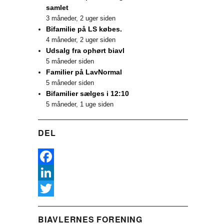
samlet
3 måneder, 2 uger siden
Bifamilie på LS købes.
4 måneder, 2 uger siden
Udsalg fra ophørt biavl
5 måneder siden
Familier på LavNormal
5 måneder siden
Bifamilier sælges i 12:10
5 måneder, 1 uge siden
DEL
F
a
L
c
i
T
BIAVLERNES FORENING
e
n
w