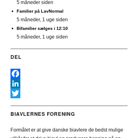
5 måneder siden
Familier på LavNormal
5 måneder, 1 uge siden
Bifamilier sælges i 12:10
5 måneder, 1 uge siden
DEL
F
a
L
c
i
T
e
n
w
BIAVLERNES FORENING
b
k
i
Formålet er at give danske biavlere de bedst mulige
o
e
t