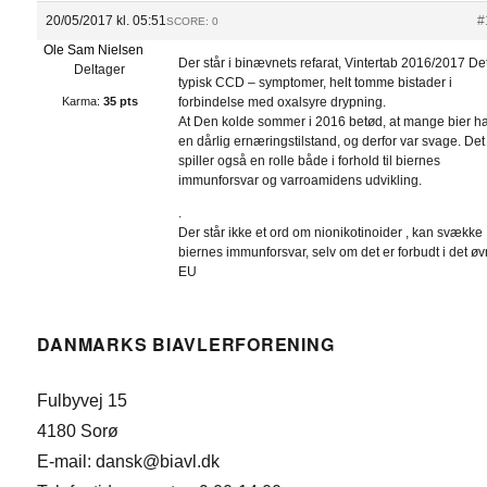
20/05/2017 kl. 05:51
#
SCORE: 0
Ole Sam Nielsen
Der står i binævnets refarat, Vintertab 2016/2017 De
Deltager
typisk CCD – symptomer, helt tomme bistader i
Karma:
35 pts
forbindelse med oxalsyre drypning.
At Den kolde sommer i 2016 betød, at mange bier h
en dårlig ernæringstilstand, og derfor var svage. Det
spiller også en rolle både i forhold til biernes
immunforsvar og varroamidens udvikling.
.
Der står ikke et ord om nionikotinoider , kan svække
biernes immunforsvar, selv om det er forbudt i det øv
EU
DANMARKS BIAVLERFORENING
Fulbyvej 15
4180 Sorø
E-mail: dansk@biavl.dk