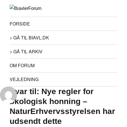
FORSIDE
> GÅ TIL BIAVL.DK
> GÅ TIL ARKIV
OM FORUM
VEJLEDNING
Svar til: Nye regler for
økologisk honning –
NaturErhvervsstyrelsen har
udsendt dette