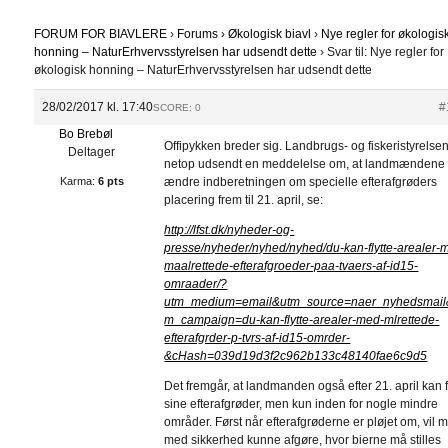
FORUM FOR BIAVLERE
›
Forums
›
Økologisk biavl
›
Nye regler for økologis
honning – NaturErhvervsstyrelsen har udsendt dette
›
Svar til: Nye regler for
økologisk honning – NaturErhvervsstyrelsen har udsendt dette
28/02/2017 kl. 17:40
#
SCORE: 0
Bo Brebøl
Offipykken breder sig. Landbrugs- og fiskeristyrelse
Deltager
netop udsendt en meddelelse om, at landmændene
Karma:
6 pts
ændre indberetningen om specielle efterafgrøders
placering frem til 21. april, se:
http://lfst.dk/nyheder-og-
presse/nyheder/nyhed/nyhed/du-kan-flytte-arealer-
maalrettede-efterafgroeder-paa-tvaers-af-id15-
omraader/?
utm_medium=email&utm_source=naer_nyhedsmail
m_campaign=du-kan-flytte-arealer-med-mlrettede-
efterafgrder-p-tvrs-af-id15-omrder-
&cHash=039d19d3f2c962b133c48140fae6c9d5
Det fremgår, at landmanden også efter 21. april kan f
sine efterafgrøder, men kun inden for nogle mindre
områder. Først når efterafgrøderne er pløjet om, vil 
med sikkerhed kunne afgøre, hvor bierne må stilles