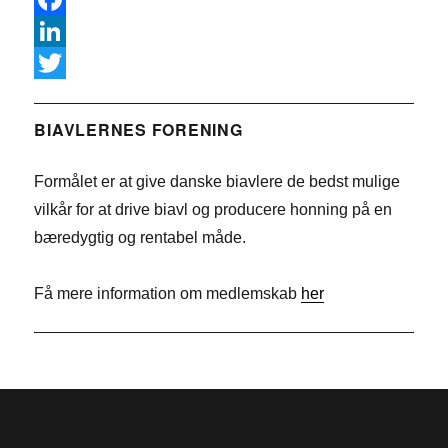
F
a
L
c
i
T
e
n
w
BIAVLERNES FORENING
b
k
i
Formålet er at give danske biavlere de bedst mulige
o
e
t
vilkår for at drive biavl og producere honning på en
o
d
t
bæredygtig og rentabel måde.
k
I
e
n
r
Få mere information om medlemskab
her