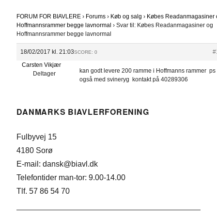
FORUM FOR BIAVLERE
›
Forums
›
Køb og salg
›
Købes Readanmagasiner 
Hoffmannsrammer begge lavnormal
›
Svar til: Købes Readanmagasiner og
Hoffmannsrammer begge lavnormal
18/02/2017 kl. 21:03
#
SCORE: 0
Carsten Vikjær
kan godt levere 200 ramme i Hoffmanns rammer ps
Deltager
også med svineryg kontakt på 40289306
DANMARKS BIAVLERFORENING
Fulbyvej 15
4180 Sorø
E-mail: dansk@biavl.dk
Telefontider man-tor: 9.00-14.00
Tlf. 57 86 54 70