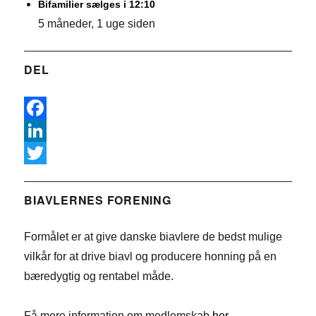
Bifamilier sælges i 12:10
5 måneder, 1 uge siden
DEL
F
a
L
c
i
T
e
n
w
BIAVLERNES FORENING
b
k
i
Formålet er at give danske biavlere de bedst mulige
o
e
t
vilkår for at drive biavl og producere honning på en
o
d
t
bæredygtig og rentabel måde.
k
I
e
n
r
Få mere information om medlemskab
her