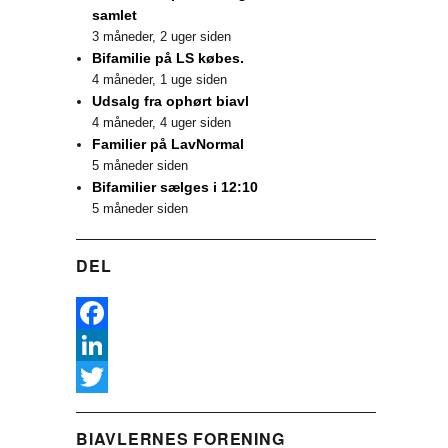
samlet
3 måneder, 2 uger siden
Bifamilie på LS købes.
4 måneder, 1 uge siden
Udsalg fra ophørt biavl
4 måneder, 4 uger siden
Familier på LavNormal
5 måneder siden
Bifamilier sælges i 12:10
5 måneder siden
DEL
F
a
L
c
i
T
BIAVLERNES FORENING
e
n
w