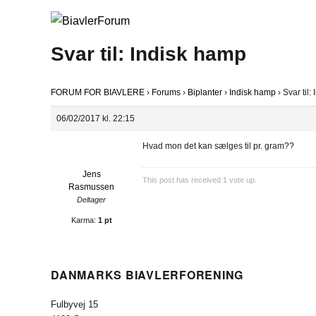
Svar til: Indisk hamp
FORUM FOR BIAVLERE
›
Forums
›
Biplanter
›
Indisk hamp
›
Svar til:
06/02/2017 kl. 22:15
Hvad mon det kan sælges til pr. gram??
Jens
This post has received
1
vote up.
Rasmussen
Deltager
Karma:
1 pt
DANMARKS BIAVLERFORENING
Fulbyvej 15