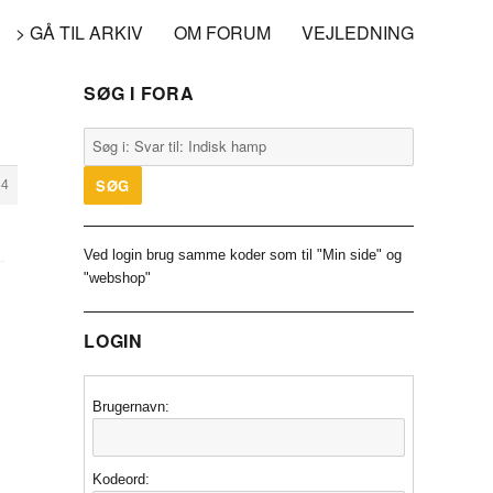
> GÅ TIL ARKIV
OM FORUM
VEJLEDNING
SØG I FORA
64
Ved login brug samme koder som til "Min side" og
"webshop"
LOGIN
Brugernavn:
Kodeord: