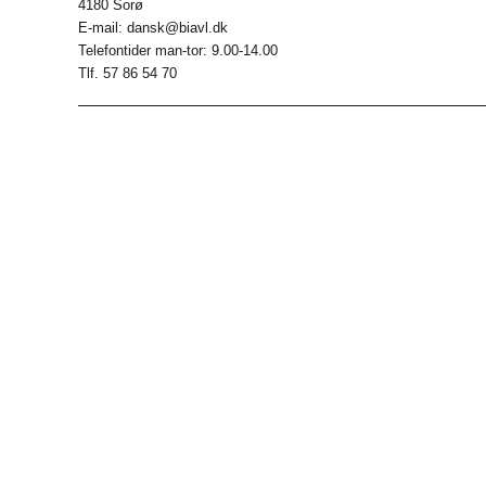
4180 Sorø
E-mail: dansk@biavl.dk
Telefontider man-tor: 9.00-14.00
Tlf. 57 86 54 70